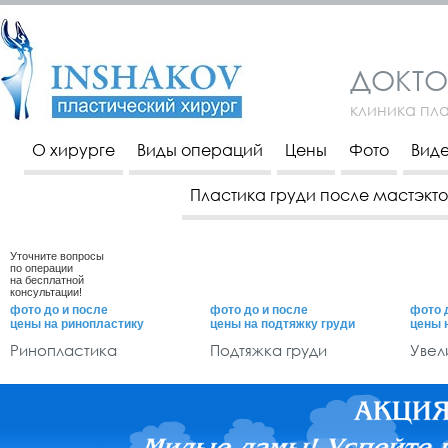
ДОКТО
клиника пл
О хирурге
Виды операций
Цены
Фото
Вид
Пластика груди после мастэкт
Уточните вопросы
по операции
на бесплатной
консультации!
фото до и после
фото до и после
фото 
цены на ринопластику
цены на подтяжку груди
цены 
Ринопластика
Подтяжка груди
Увел